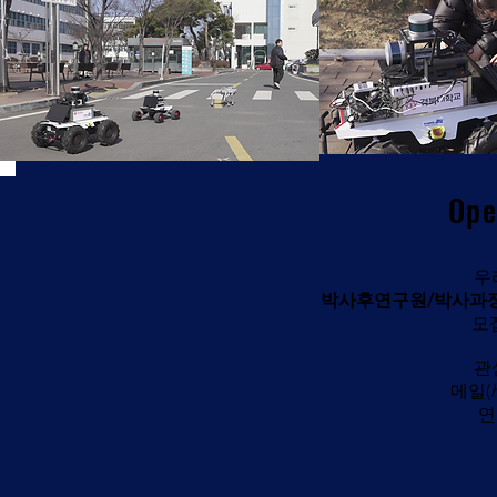
Ope
우
박사후연구원/박사과
모
관
메일(
연