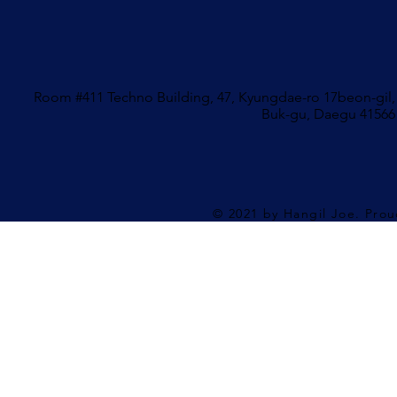
Room #411 Techno Building, 47, Kyungdae-ro 17beon-gil,
Buk-gu, Daegu 41566
© 2021 by Hangil Joe. Prou