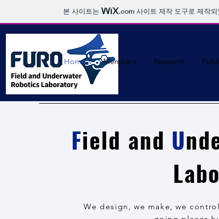
본 사이트는
.com
사이트 제작 도구로 제작되
Home
Members
Research
Publ
F
ield and
U
nd
Labo
We design, we make, we control,
going places h