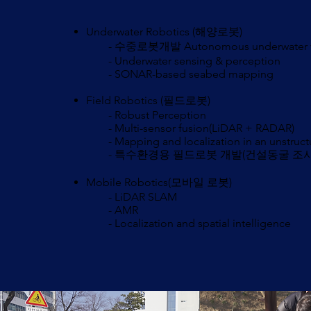
Underwater Robotics (해양로봇)
- 수중로봇개발 Autonomous underwater veh
- Underwater sensing & perception
- SONAR-based seabed mapping
Field Robotics (필드로봇)
- Robust Perception
- Multi-sensor fusion(LiDAR + RADAR)
- Mapping and localization in an unstruct
- 특수환경용 필드로봇 개발(건설동굴 조사용 AGV,
Mobile Robotics(모바일 로봇)
- LiDAR SLAM
- AMR
- Localization and spatial intelligence